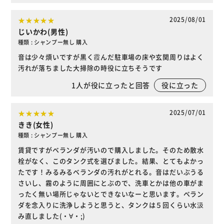
2025/08/01
じいかわ(男性)
種類 : シャンプー無し 購入
音は少々煩いですが黒く霞んだ駐車場の床や玄関周りはよく
汚れが落ちました大掃除の時役に立ちそうです
1
人が役に立ったと回答
役に立った
2025/07/01
きき(女性)
種類 : シャンプー無し 購入
賃貸ですがベランダが汚いので購入しました。そのため散水
栓がなく、このタンク式を選びました。結果、とてもよかっ
たです！みるみるベランダの汚れがとれる。音はだいぶうる
さいし、霧のように周囲にとぶので、洗車とかは他の車がま
ったく無い場所じゃないとできないなーと思います。ベラン
ダを念入りに洗浄しようと思うと、タンクは５回くらい水汲
み直しました(・∀・;)