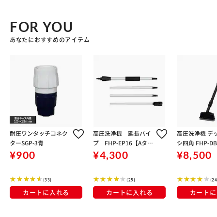
FOR YOU
あなたにおすすめのアイテム
耐圧ワンタッチコネク
高圧洗浄機 延長パイ
高圧洗浄機 デ
ターSGP-3青
プ FHP-EP16【Aタイ
シ四角 FHP-DB
プ】
¥900
¥4,300
¥8,500
(33)
(25)
(24
カートに入れる
カートに入れる
カートに