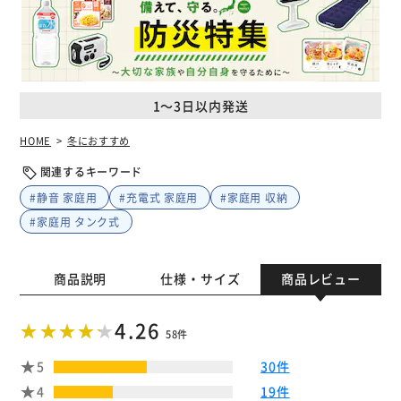
1～3日以内発送
HOME
冬におすすめ
関連するキーワード
#静音 家庭用
#充電式 家庭用
#家庭用 収納
#家庭用 タンク式
商品説明
仕様・サイズ
商品レビュー
4.26
58件
5
30件
4
19件