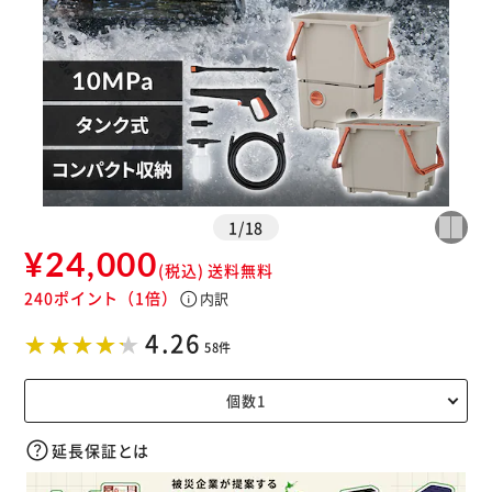
※ご確認ください
1
/
18
カートに入れる
購入手続きへ
¥24,000
(税込)
送料無料
240ポイント
（1倍）
info
内訳
4.26
58件
延長保証とは