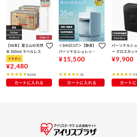
【48本】富士山の天然
＜SHIZCUT＞【静音】
パーソナルシ
水 500ml ラベルレス
パーソナルシュレッダ
ー クロスカット
ー マイクロクロスカッ
同時細断 P10G
¥15,500
¥9,900
イチオシ
ト 除電 4枚同時細断 シ
¥2,480
ズカット SHIZCUT P4
(6334)
(4)
(75
HM-35E-W ホワイト
カートに入れる
カートに入れる
カートに