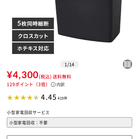
※ご確認ください
カートに入れる
購入手続きへ
1
/
14
¥4,300
(税込)
送料無料
129ポイント
（3倍）
info
内訳
4.45
419件
小型家電回収サービス