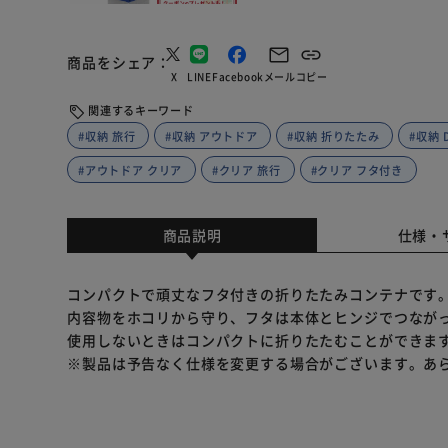
商品をシェア
X
LINE
Facebook
メール
コピー
関連するキーワード
#収納 旅行
#収納 アウトドア
#収納 折りたたみ
#収納 D
#アウトドア クリア
#クリア 旅行
#クリア フタ付き
商品説明
仕様・
コンパクトで頑丈なフタ付きの折りたたみコンテナです
内容物をホコリから守り、フタは本体とヒンジでつなが
使用しないときはコンパクトに折りたたむことができま
※製品は予告なく仕様を変更する場合がございます。あ