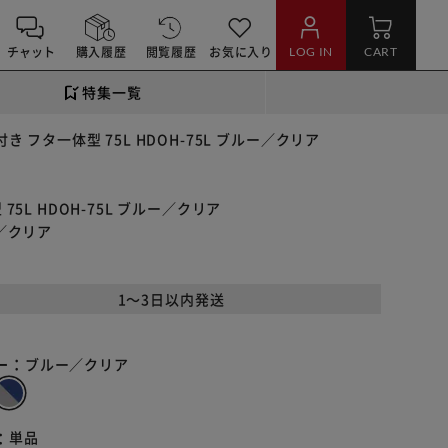
チャット
購入履歴
閲覧履歴
お気に入り
LOG IN
CART
特集一覧
 フタ一体型 75L HDOH-75L ブルー／クリア
5L HDOH-75L ブルー／クリア
ー／クリア
1～3日以内発送
ー：
ブルー／クリア
：
単品