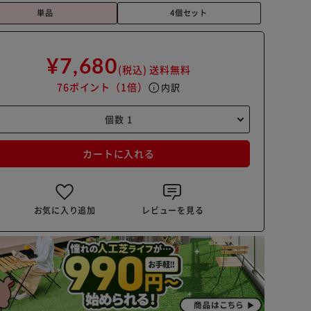
単品
4個セット
¥7,680
(税込)
送料無料
76ポイント
（1倍）
info
内訳
カートに入れる
お気に入り追加
レビューを見る