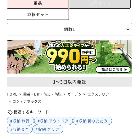
単品
12個セット
12個セット
1～3日以内発送
HOME
園芸・DIY・防災・防犯
ガーデン
エクステリア
コンテナボックス
関連するキーワード
#収納 旅行
#収納 アウトドア
#収納 折りたたみ
#収納 DIY
#収納 クリア