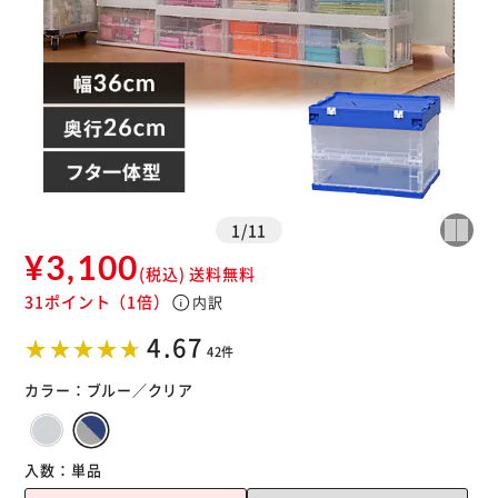
1
/
11
¥3,100
(税込)
送料無料
31ポイント
（1倍）
info
内訳
4.67
42件
カラー：
ブルー／クリア
入数：
単品