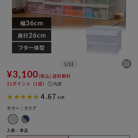
1
/
11
¥3,100
(税込)
送料無料
31ポイント
（1倍）
info
内訳
4.67
42件
カラー：
クリア
入数：
単品