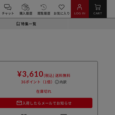
チャット
購入履歴
閲覧履歴
お気に入り
LOG IN
CART
特集一覧
¥3,610
(税込)
送料無料
36ポイント
（1倍）
info
内訳
在庫切れ
mail_outline
入荷したらメールでお知らせ