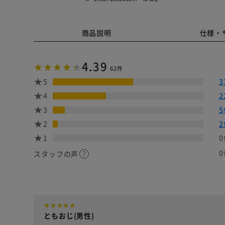
商品説明
仕様・
4.39
62件
5
3
4
2
3
5
2
2
1
0
0
スタッフの声
ともおじ(男性)