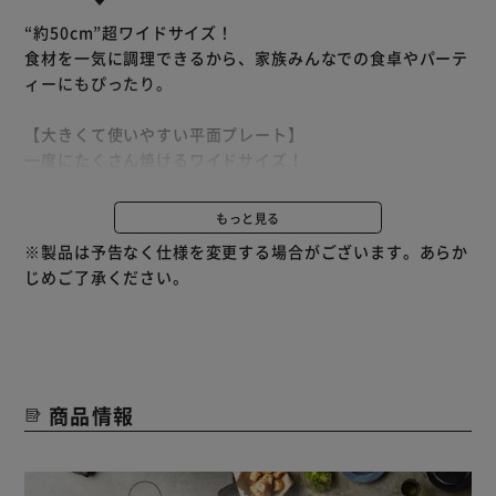
“約50cm”超ワイドサイズ！
食材を一気に調理できるから、家族みんなでの食卓やパーテ
ィーにもぴったり。
【大きくて使いやすい平面プレート】
一度にたくさん焼けるワイドサイズ！
大人数の時に大活躍！
一気に焼けてラクラク時短調理。
もっと見る
お好み焼きなら約3枚、餃子なら約70個、ホットケーキは同
※製品は予告なく仕様を変更する場合がございます。あらか
時に約6枚。
じめご了承ください。
憧れの6段のホットケーキも1回で完成！
【ジューシーに焼き上げる焼肉プレート】
こんがりジューシーな焼き目が食欲をそそる！
Point．1：プレートの両サイドに深さ約12mmの溝付き
商品情報
で、溝が余分な脂を落とし、旨味を残してヘルシーに焼き上
げます。
Point．2：遠赤フッ素コートのプレートが食材をじっくり
焼き上げ、本来の旨味を引き出します。