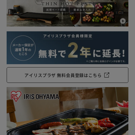
【保温（約80℃）～約250℃で温度調節が可能】
・保温（約80℃）：焦げが付かずあたたかな料理が食べら
れます。
・約140～170℃：クレープ、パンケーキなどお菓子作り
に。
・約200℃：焼きそば、お好み焼きなどに。
・約250℃：焼肉、ステーキなどの肉料理。
（※温度目盛りは、ふたをしていないときのプレート表面温
度（℃）の目安です。）
またダイヤル式なので、操作がわかりやすく調理がしやす
アイリスプラザ 無料会員登録はこちら
い。
家族や友人と一緒に、バラエティーに富んだメニューを楽し
もう。
【お手入れ簡単】
ヒーター、遮熱板、本体ガードを取り外して丸洗いできるの
で、汚れがついてもすぐにお掃除ができます。