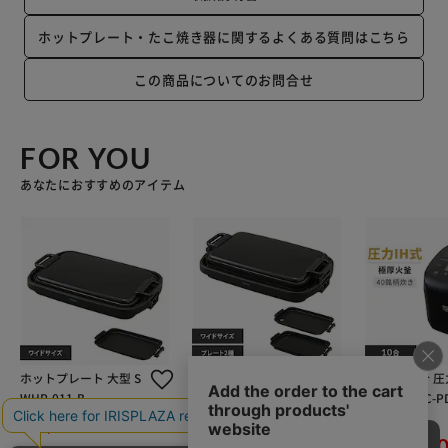
ホットプレート・たこ焼き器に関するよくある質問はこちら
この商品についてのお問合せ
FOR YOU
あなたにおすすめのアイテム
ホットプレート 大型 S
ホットプレート 大型 2
炊飯器 10合 圧力
WHP-011-B
枚 SWHPK-012-B ブラ
銘柄炊き RC-PD
ック (平面/焼肉)
極厚火釜 ブラ
¥9,980
¥13,000
イチオシ
¥29,10