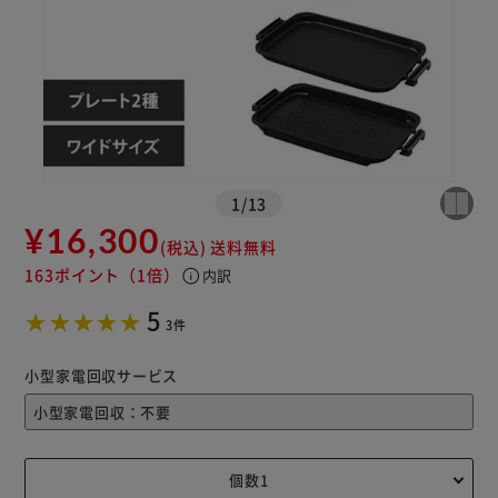
※ご確認ください
カートに入れる
購入手続きへ
1
/
13
¥16,300
(税込)
送料無料
163ポイント
（1倍）
info
内訳
5
3件
小型家電回収サービス