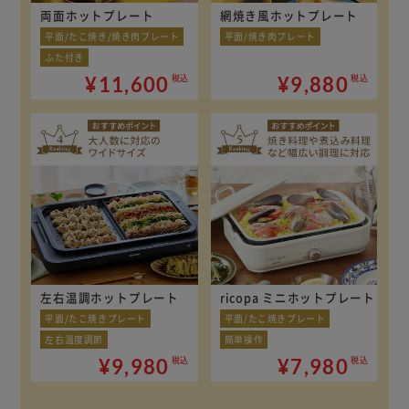
両面ホットプレート
網焼き風ホットプレート
平面/たこ焼き/焼き肉プレート
平面/焼き肉プレート
ふた付き
¥11,600
¥9,880
税込
税込
左右温調ホットプレート
ricopa ミニホットプレート
平面/たこ焼きプレート
平面/たこ焼きプレート
左右温度調節
簡単操作
¥9,980
¥7,980
税込
税込