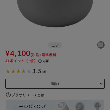
1
/
3
¥4,100
(税込)
送料無料
41ポイント
（1倍）
info
内訳
3.5
4件
プラザリユースとは