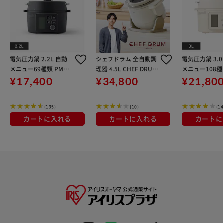
電気圧力鍋 2.2L 自動
シェフドラム 全自動調
電気圧力鍋 3.0
メニュー69種類 PMPC
理器 4.5L CHEF DRUM
メニュー108種 
-MA2-B ネット限定モ
自動調理鍋 DAC-IB2-C
MB3-C アイボ
¥17,400
¥34,800
¥21,80
デル ブラック
アイボリー CDSALE
(135)
(10)
(14
カートに入れる
カートに入れる
カートに