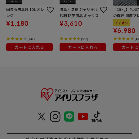
固まる防草砂 10L オレ
防草・防犯 ジャリ 60L
【15kg】令和
ンジ
砂利 防犯用品 ミックス
の輝き 国産ブレ
kg×3袋
¥1,180
¥3,610
イチオシ
¥6,980
(142)
(588)
(4
カートに入れる
カートに入れる
カートに