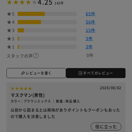
4.25
142件
5
65件
4
56件
3
15件
2
3件
1
3件
0件
スタッフの声
レビューを書く
すべてのレビュー
2026/08/02
マスクマン(男性)
カラー : ブラウンミックス ｜ 数量 : 単品 購入
以前から固まる土は興味がありポイントもクーポンもあった
ので購入を決意しました
役に立った