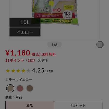
※ご確認ください
カートに入れる
購入手続きへ
1
/
8
¥1,180
(税込)
送料無料
11ポイント
（1倍）
info
内訳
4.25
142件
カラー：
イエロー
数量：
単品
単品
3コセット