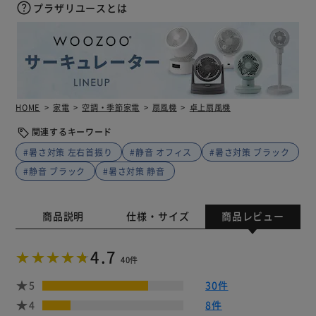
プラザリユースとは
HOME
家電
空調・季節家電
扇風機
卓上扇風機
関連するキーワード
#暑さ対策 左右首振り
#静音 オフィス
#暑さ対策 ブラック
#静音 ブラック
#暑さ対策 静音
商品説明
仕様・サイズ
商品レビュー
4.7
40件
5
30件
4
8件