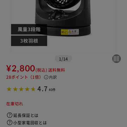
※ご確認ください
カートに入れる
購入手続きへ
1
/
14
¥2,800
(税込)
送料無料
28ポイント
（1倍）
info
内訳
4.7
40件
在庫切れ
延長保証とは
小型家電回収とは