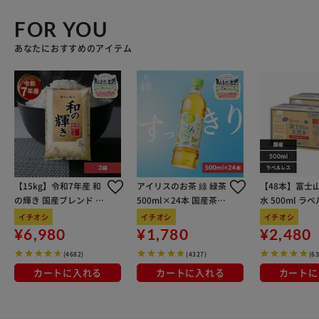
FOR YOU
あなたにおすすめのアイテム
【15kg】令和7年産 和
アイリスのお茶 綠 緑茶
【48本】富士
の輝き 国産ブレンド 5
500ml×24本 国産茶葉
水 500ml ラ
kg×3袋
100％使用
イチオシ
イチオシ
イチオシ
¥6,980
¥1,780
¥2,480
(4682)
(4327)
(6
カートに入れる
カートに入れる
カートに