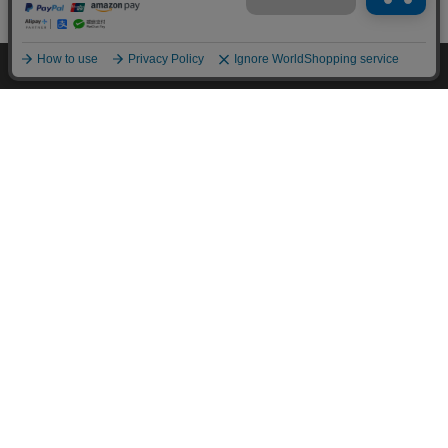
mail_outline
在庫切れ
入荷したらメールでお知らせ
HOME
探す
ログイン
お気に入り
お知らせ
カートに商品を追加しました
購入手続きへ
こちらもいかがですか？