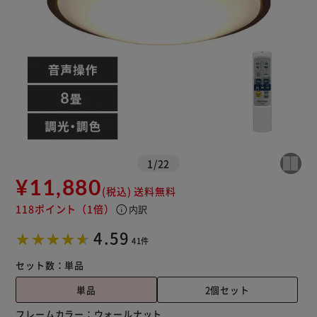
カートに入れる
購入手続きへ
1
/
22
¥11,880
(税込)
送料無料
118ポイント
（1倍）
info
内訳
4.59
41件
セット数：
単品
単品
2個セット
フレームカラー：
ウォールナット