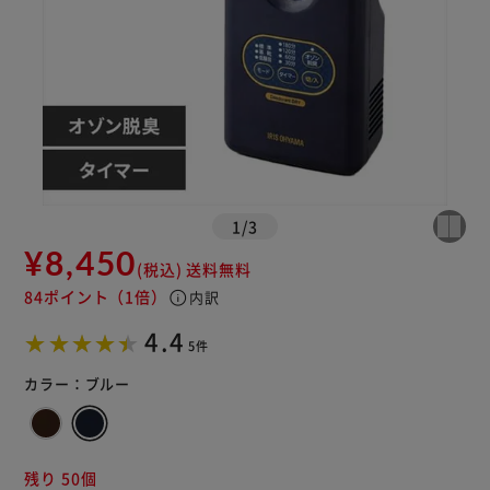
1
/
3
¥8,450
(税込)
送料無料
84ポイント
（1倍）
info
内訳
4.4
5件
カラー：
ブルー
残り 50個