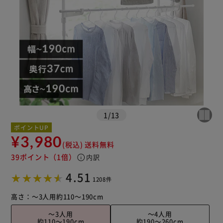
※ご確認ください
1
/
13
カートに入れる
購入手続きへ
ポイントUP
¥3,980
(税込)
送料無料
39ポイント
（1倍）
info
内訳
4.51
1208件
高さ：
～3人用
約110～190cm
～3人用
～4人用
約110～190cm
約190～260cm