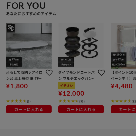
FOR YOU
あなたにおすすめのアイテム
吊るして収納♪アイロ
ダイヤモンドコートパ
【ポイント10
ン台 卓上舟型 IB-TF76
ン マルチエッグパン入
ペーン中！】窓
ホワイト
り 9点セット IHガス火
し 2段 MW-26
¥1,800
¥4,480
イチオシ
対応 MEGI-9S ブラウン
ワイト 省スペ
¥12,000
メタリック
っぷり干せる
(3)
(33)
(1
カートに入れる
カートに入れる
カートに