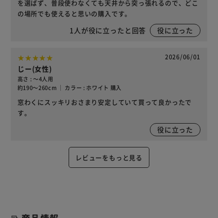
を選ばず、普段使わなくても天井から突っ張れるので、どこ
の場所でも使えると思いの購入です。
1
人が役に立ったと回答
役に立った
2026/06/01
じー(女性)
高さ : ～4人用
約190～260cm ｜ カラー : ホワイト 購入
窓わくにスッキリおさまり安定していて買って良かったで
す。
役に立った
レビューをもっと見る