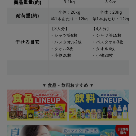
商品重量(約)
3.1kg
3.9kg
全体：20kg
全体：20kg
耐荷重(約)
竿1本あたり：12kg
竿1本あたり：12kg
【3人分】
【4人分】
・シャツ等9枚
・シャツ等15枚
干せる目安
・バスタオル2枚
・バスタオル3枚
・タオル3枚
・タオル4枚
・小物20枚
・小物20枚
▼ 食品・飲料おすすめ ▼