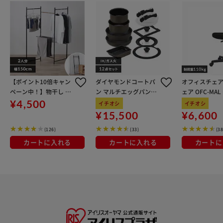
【ポイント10倍キャン
ダイヤモンドコートパ
オフィスチェア
ペーン中！】物干し 室
ン マルチエッグパン入
ェア OFC-MA
内用 折りたたみ式 3連
り 12点セット IHガス
ン
¥4,500
イチオシ
イチオシ
OTM-150R ブラック 一
火対応 MEGI-12S ブラ
¥15,500
¥6,600
人暮らしにオススメ
ウンメタリック
(126)
(33)
(38
カートに入れる
カートに入れる
カートに