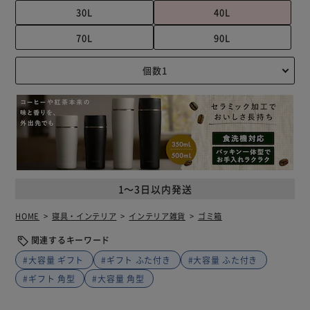
30L
40L
70L
90L
1～3日以内発送
HOME
寝具・インテリア
インテリア雑貨
ゴミ箱
関連するキーワード
#大容量 ギフト
#ギフト ふた付き
#大容量 ふた付き
#ギフト 角型
#大容量 角型