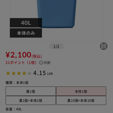
1
/
2
¥2,100
(税込)
21ポイント
（1倍）
info
内訳
4.15
33件
種類：
本体1個
蓋1個
本体1個
蓋1個+本体1個
蓋10個+本体10個
容量：
40L