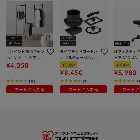
【ポイント10倍キャン
ダイヤモンドコートパ
オフィスチェア
ペーン中！】物干し 室
ン マルチエッグパン入
ェア OFC-MA
内用 折りたたみ式 3連
り 6点セット IHガス火
ン
¥4,050
イチオシ
イチオシ
OTM-150R ブラック 一
対応 MEGI-6S ブラウン
¥8,450
¥5,980
人暮らしにオススメ
メタリック
(126)
(33)
(38
カートに入れる
カートに入れる
カートに