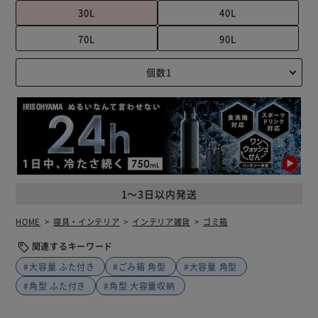
30L
40L
70L
90L
1～3日以内発送
HOME
寝具・インテリア
インテリア雑貨
ゴミ箱
関連するキーワード
#大容量 ふた付き
#ごみ箱 角型
#大容量 角型
#角型 ふた付き
#角型 大容量収納