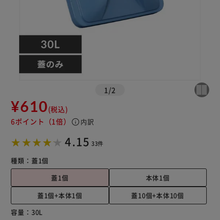
1
/
2
¥610
(税込)
6ポイント
（1倍）
info
内訳
4.15
33件
種類：
蓋1個
蓋1個
本体1個
蓋1個+本体1個
蓋10個+本体10個
容量：
30L