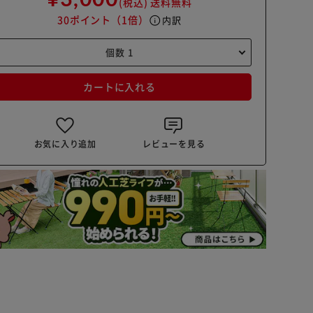
(税込)
送料無料
30ポイント
（1倍）
info
内訳
カートに入れる
お気に入り追加
レビューを見る