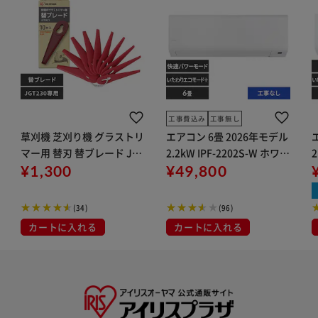
工事費込み
工事無し
草刈機 芝刈り機 グラストリ
エアコン 6畳 2026年モデル
マー用 替刃 替ブレード JG
2.2kW IPF-2202S-W ホワイ
2
TKB23
¥1,300
ト
¥49,800
(34)
(96)
カートに入れる
カートに入れる