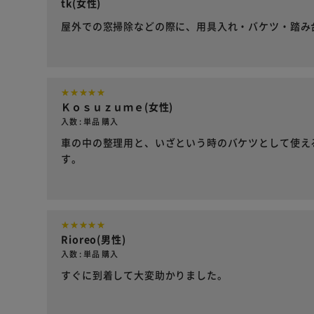
tk(女性)
屋外での窓掃除などの際に、用具入れ・バケツ・踏み
Ｋｏｓｕｚｕｍｅ(女性)
入数 : 単品 購入
車の中の整理用と、いざという時のバケツとして使え
す。
Rioreo(男性)
入数 : 単品 購入
すぐに到着して大変助かりました。