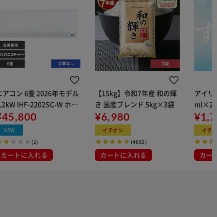
エアコン 6畳 2026年モデル
【15kg】令和7年産 和の輝
アイリス
.2kW IHF-2202SC-W ホワ
き 国産ブレンド 5kg×3袋
ml×2
イト
¥45,800
¥6,980
用
¥1,
NEW
イチオシ
イチ
(2)
(4682)
カートに入れる
カートに入れる
カー