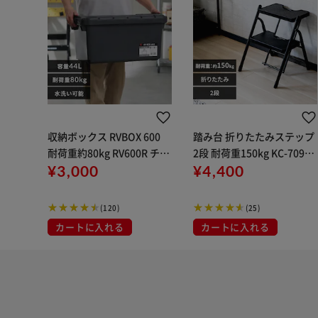
収納ボックス RVBOX 600
踏み台 折りたたみステップ
耐荷重約80kg RV600R チャ
2段 耐荷重150kg KC-7092F
コールグレー
¥3,000
ブラック
¥4,400
(120)
(25)
カートに入れる
カートに入れる