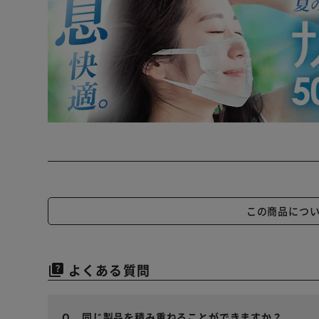
この商品につ
よくある質問
quiz
同じ製品を積み重ねることができますか？