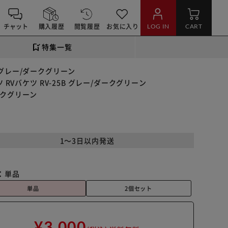
チャット
購入履歴
閲覧履歴
お気に入り
LOG IN
CART
特集一覧
B グレー/ダークグリーン
 RVバケツ RV-25B グレー/ダークグリーン
ダークグリーン
1～3日以内発送
：
単品
単品
2個セット
¥3,000