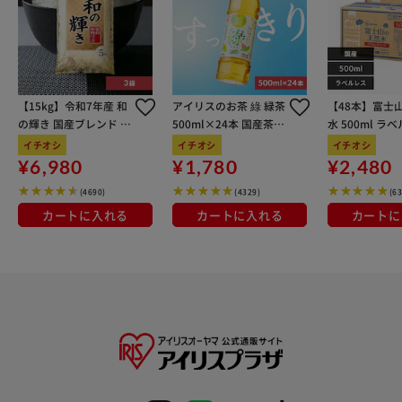
【15kg】令和7年産 和
アイリスのお茶 綠 緑茶
【48本】富士
の輝き 国産ブレンド 5
500ml×24本 国産茶葉
水 500ml ラ
kg×3袋
100％使用
イチオシ
イチオシ
イチオシ
¥6,980
¥1,780
¥2,480
(4690)
(4329)
(6
カートに入れる
カートに入れる
カートに