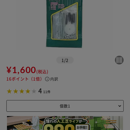
1
/
2
¥1,600
(税込)
16ポイント
（1倍）
info
内訳
4
11件