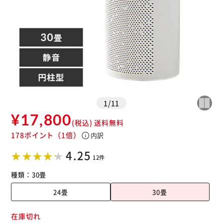
1
/
11
¥17,800
(税込)
送料無料
178ポイント
（1倍）
info
内訳
※ご確認ください
4.25
12件
カートに入れる
購入手続きへ
種類：
30畳
24畳
30畳
在庫切れ