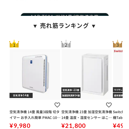
▼ 売れ筋ランキング ▼
空気清浄機 14畳 風量3段階 切タ
空気清浄機 23畳 加湿空気清浄機
SwitchB
イマー お手入れ簡単 PMAC-100
14畳 温度・湿度センサー ほこり
機Table 
ホワイト
センサー 2WAY給水 お手入れ簡
¥9,980
¥21,800
¥49,
単 AAP-AH50A-W ホワイト