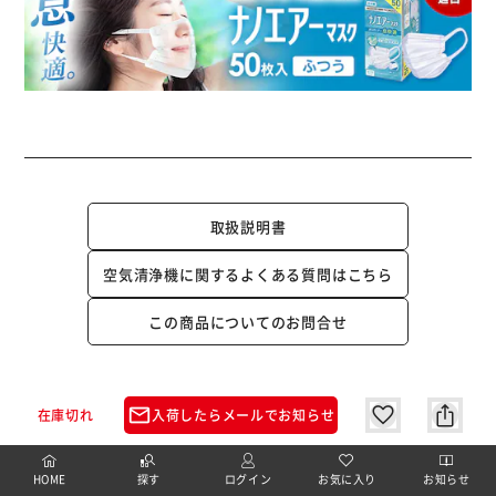
取扱説明書
空気清浄機に関するよくある質問はこちら
この商品についてのお問合せ
FOR YOU
mail_outline
在庫切れ
入荷したらメールでお知らせ
あなたにおすすめのアイテム
HOME
探す
ログイン
お気に入り
お知らせ