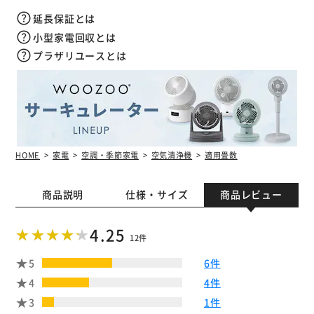
延長保証とは
小型家電回収とは
プラザリユースとは
HOME
家電
空調・季節家電
空気清浄機
適用畳数
商品説明
仕様・サイズ
商品レビュー
4.25
12件
5
6件
4
4件
3
1件