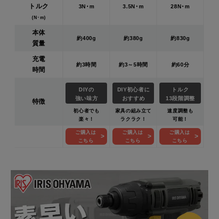
トルク
3N･m
3.5N･m
28N･m
(N･m)
本体
約400g
約380g
約830g
質量
充電
約3時間
約3～5時間
約60分
時間
DIYの
DIY初心者に
トルク
強い味方
おすすめ
13段階調整
特徴
初心者でも
家具の組み立て
速度調整も
楽々！
ラクラク！
可能！
ご購入は
ご購入は
ご購入は
こちら
こちら
こちら