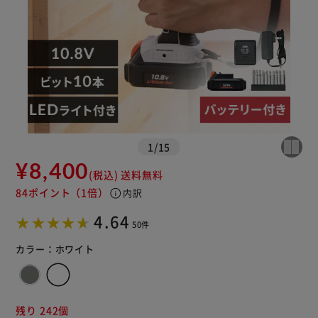
※ご確認ください
カートに入れる
購入手続きへ
1
/
15
¥8,400
(税込)
送料無料
84ポイント
（1倍）
info
内訳
4.64
50件
カラー：
ホワイト
残り 242個