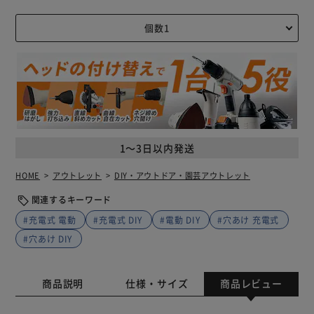
1～3日以内発送
HOME
アウトレット
DIY・アウトドア・園芸アウトレット
関連するキーワード
#充電式 電動
#充電式 DIY
#電動 DIY
#穴あけ 充電式
#穴あけ DIY
商品説明
仕様・サイズ
商品レビュー