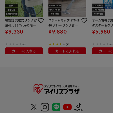
噴霧器 充電式 タンク容
スチームモップ STM-2
オーム電機 充
量4L USB Type-C 除草
40 グレー タンク容量 2
ダスター＆ク
JF-4000 ホワイト/グレ
40ml パネル式 軽量 コ
黒 OA-MAD02C
¥9,330
¥9,880
¥5,980
ー
ンパクト ハンドル伸縮
チャイルドロック付き
(0)
(17)
(0)
カートに入れる
カートに入れる
カートに