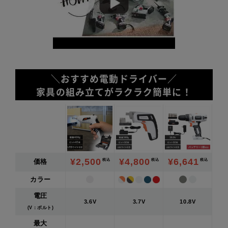
＼おすすめ電動ドライバー／
家具の組み立てがラクラク簡単に！
¥2,500
¥4,800
¥6,641
価格
税込
税込
税込
カラー
電圧
3.6V
3.7V
10.8V
(V：ボルト)
最大