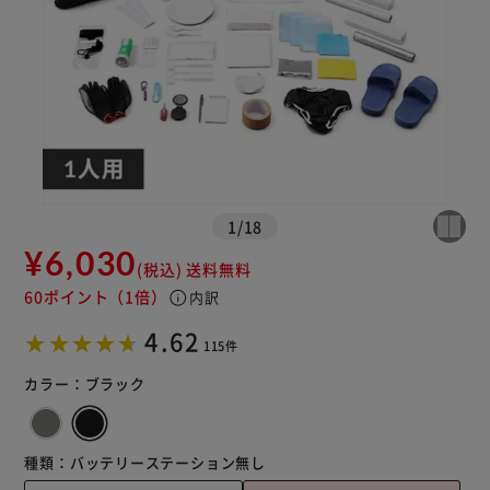
1
/
18
¥6,030
(税込)
送料無料
60ポイント
（1倍）
info
内訳
※ご確認ください
4.62
115件
カートに入れる
購入手続きへ
カラー：
ブラック
種類：
バッテリーステーション無し