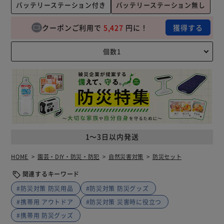
バッテリーステーション付き
バッテリーステーション無し
クーポンご利用で
5,427
円に！
獲得する
1～3日以内発送
HOME
園芸・DIY・防災・防犯
自然災害対策
防災セット
関連するキーワード
#防災対策 防災用品
#防災対策 防災グッズ
#携帯用 アウトドア
#防災対策 災害時に役立つ
#携帯用 防災グッズ