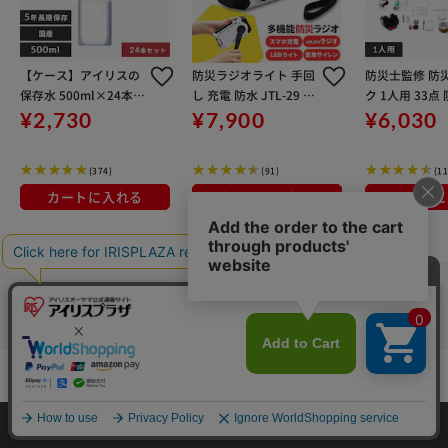
【ケース】アイリスの
防災ラジオライト 手回
防災士監修 防
保存水 500ml×24本
し 充電 防水 JTL-29 ホ
ク 1人用 33点
備蓄水
ワイト
ト 防災グッズ B
¥2,730
¥7,900
¥6,030
グレー
(374)
(91)
(11
カートに入れる
カートに入れる
カートに
カートに入れる
HOME
探す
ログイン
お気に入り
お知らせ