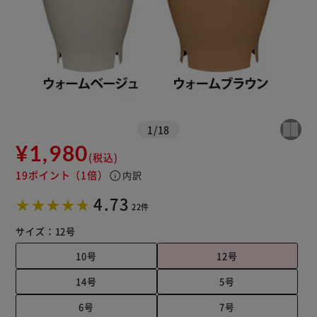
1
/
18
¥1,980
(税込)
19ポイント
（1倍）
info
内訳
4.73
22件
サイズ：
12号
10号
12号
14号
5号
6号
7号