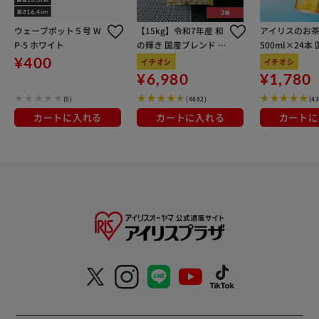
ウェーブポット５号 W
【15kg】令和7年産 和
アイリスのお茶
P-5 ホワイト
の輝き 国産ブレンド 5
500ml×24本
kg×3袋
100％使用
¥400
イチオシ
イチオシ
¥6,980
¥1,780
(0)
(4682)
(4
カートに入れる
カートに入れる
カートに