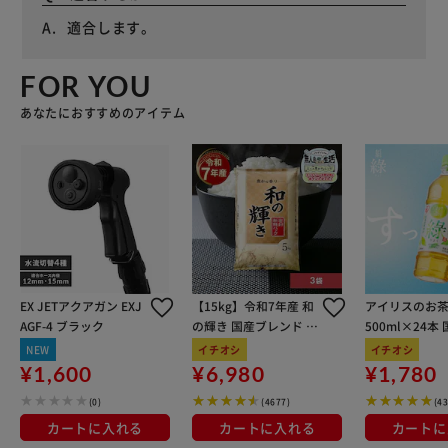
適合します。
FOR YOU
あなたにおすすめのアイテム
EX JETアクアガン EXJ
【15kg】令和7年産 和
アイリスのお茶
AGF-4 ブラック
の輝き 国産ブレンド 5
500ml×24本
kg×3袋
100％使用
NEW
イチオシ
イチオシ
¥1,600
¥6,980
¥1,780
(0)
(4677)
(4
カートに入れる
カートに入れる
カートに