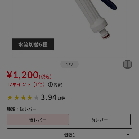
1
/
2
¥1,200
(税込)
12ポイント
（1倍）
info
内訳
3.94
18件
種類：
後レバー
後レバー
前レバー