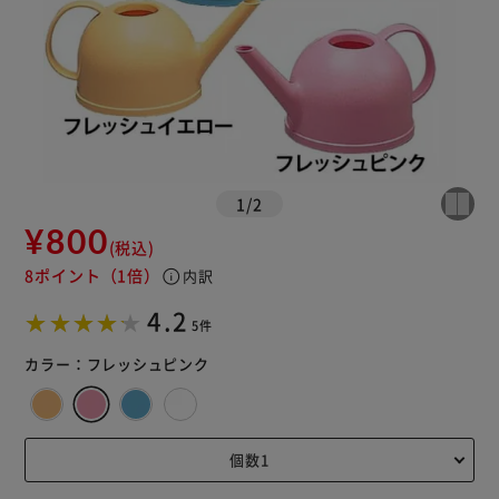
1
/
2
¥800
(税込)
8ポイント
（1倍）
info
内訳
4.2
5件
カラー：
フレッシュピンク