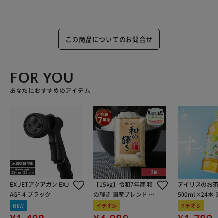
この商品についてのお問合せ
FOR YOU
あなたにおすすめのアイテム
EX JETアクアガン EXJ
【15kg】令和7年産 和
アイリスのお茶
AGF-4 ブラック
の輝き 国産ブレンド 5
500ml×24本
kg×3袋
100％使用
NEW
イチオシ
イチオシ
¥1,408
¥6,980
¥1,780