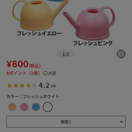
1
/
2
¥800
(税込)
8ポイント
（1倍）
info
内訳
4.2
5件
カラー：
フレッシュホワイト