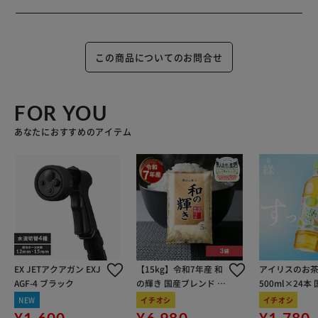
この商品についてのお問合せ
FOR YOU
あなたにおすすめのアイテム
EX JETアクアガン EXJ
【15kg】令和7年産 和
アイリスのお茶
AGF-4 ブラック
の輝き 国産ブレンド 5
500ml×24本
kg×3袋
100％使用
NEW
イチオシ
イチオシ
¥1,600
¥6,980
¥1,780