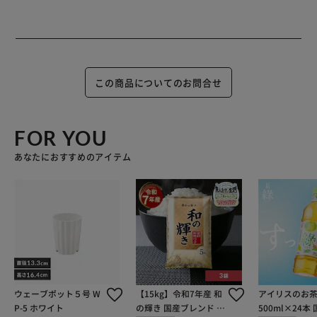
この商品についてのお問合せ
FOR YOU
あなたにおすすめのアイテム
ウェーブポット５号 W
【15kg】令和7年産 和
アイリスのお茶
P-5 ホワイト
の輝き 国産ブレンド 5
500ml×24本