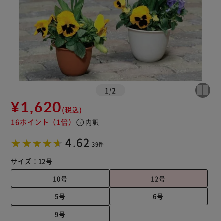
1
/
2
¥1,620
(税込)
16ポイント
（1倍）
info
内訳
4.62
39件
サイズ：
12号
10号
12号
5号
6号
9号