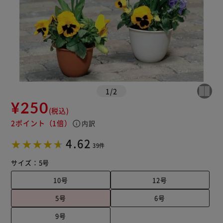
1
/
2
¥250
(税込)
2ポイント
（1倍）
info
内訳
4.62
39件
サイズ：
5号
10号
12号
5号
6号
9号