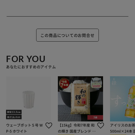
この商品についてのお問合せ
FOR YOU
あなたにおすすめのアイテム
ウェーブポット５号 W
【15kg】令和7年産 和
アイリスのお茶
P-5 ホワイト
の輝き 国産ブレンド 5
500ml×24本