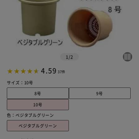
1
/
2
4.59
37件
サイズ：
10号
8号
9号
10号
色：
ベジタブルグリーン
ベジタブルグリーン