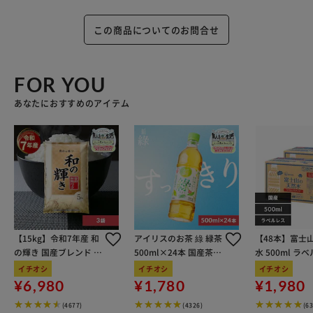
この商品についてのお問合せ
FOR YOU
あなたにおすすめのアイテム
【15kg】令和7年産 和
アイリスのお茶 綠 緑茶
【48本】富士
の輝き 国産ブレンド 5
500ml×24本 国産茶葉
水 500ml ラ
kg×3袋
100％使用
イチオシ
イチオシ
イチオシ
¥6,980
¥1,780
¥1,980
(4677)
(4326)
(6