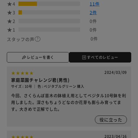
4
11件
3
2件
2
0件
1
0件
0件
スタッフの声
レビューを書く
すべてのレビュー
2024/03/09
家庭菜園チャレンジ君(男性)
サイズ : 10号 ｜ 色 : ベジタブルグリーン 購入
今回、さくらんぼ苗木の鉢植え用としてベジタル10号鉢を利
用しました。深さもちょうどなのか花芽も膨らみ育ってま
す。大きめで正解でした。
役に立った
2023/04/16