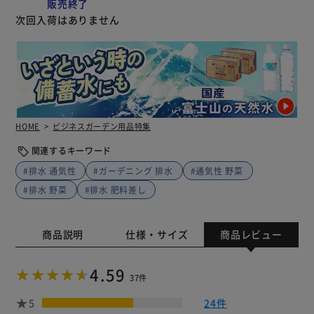
販売終了
次回入荷はありません
HOME
ビジネスガーデン用品特集
関連するキーワード
#排水 通気性
#ガーデニング 排水
#通気性 野菜
#排水 野菜
#排水 肥料差し
商品説明
仕様・サイズ
商品レビュー
4.59
37件
5
24件