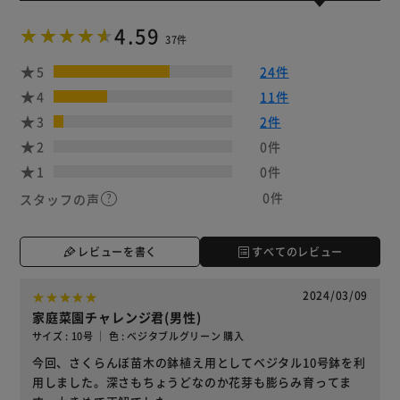
4.59
37件
5
24件
4
11件
3
2件
2
0件
1
0件
0件
スタッフの声
レビューを書く
すべてのレビュー
2024/03/09
家庭菜園チャレンジ君(男性)
サイズ : 10号 ｜ 色 : ベジタブルグリーン 購入
今回、さくらんぼ苗木の鉢植え用としてベジタル10号鉢を利
用しました。深さもちょうどなのか花芽も膨らみ育ってま