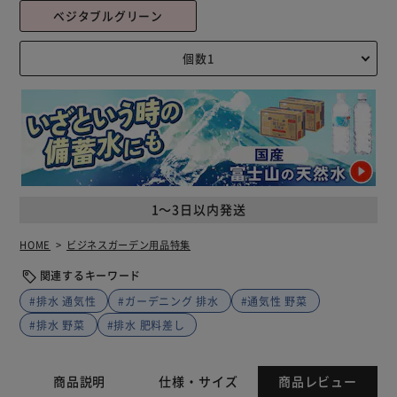
ベジタブルグリーン
1～3日以内発送
HOME
ビジネスガーデン用品特集
関連するキーワード
#排水 通気性
#ガーデニング 排水
#通気性 野菜
#排水 野菜
#排水 肥料差し
商品説明
仕様・サイズ
商品レビュー