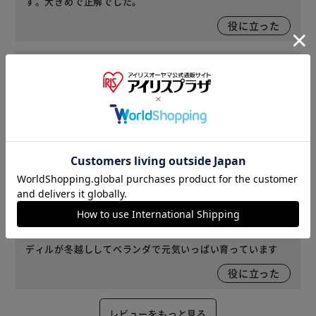
す。大きめで正解でした。
役に立った
2023/04/16
新米ばぁちゃん(女性)
サイズ : 10号 ｜ 色 : ベジタブルグリーン 購入
家庭菜園用に購入しました。軽くて深さもあり、使い易そう
です。何より安くて助かります。
役に立った
2023/03/12
チェリー(女性)
サイズ : 10号 ｜ 色 : ベジタブルグリーン 購入
ディルが冬越ししてベランダで元気いっぱい育っています
役に立った
レビューをもっと見る