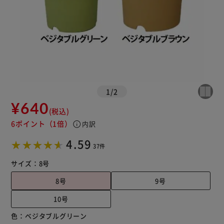
1
/
2
¥640
(税込)
6ポイント
（1倍）
info
内訳
4.59
37件
サイズ：
8号
8号
9号
10号
色：
ベジタブルグリーン