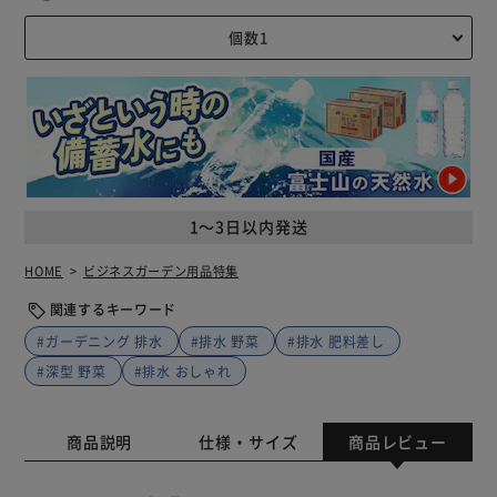
1～3日以内発送
HOME
ビジネスガーデン用品特集
関連するキーワード
#ガーデニング 排水
#排水 野菜
#排水 肥料差し
#深型 野菜
#排水 おしゃれ
商品説明
仕様・サイズ
商品レビュー