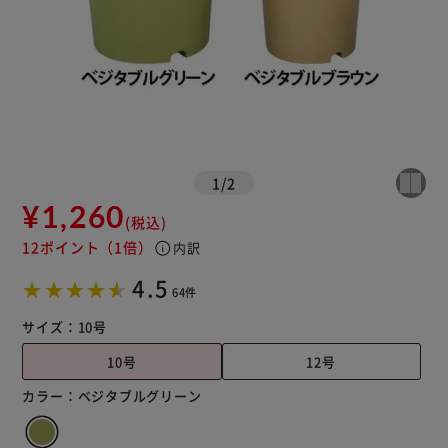
1
/
2
¥1,260
(税込)
12ポイント
（1倍）
info
内訳
4.5
64件
サイズ：
10号
10号
12号
カラー：
ベジタブルグリーン