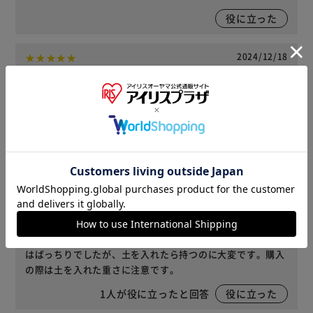
役に立った
2024/12/18
まみむぅ(女性)
サイズ : 10号 ｜ カラー : ベジタブルグリーン 購入
キウイの苗を購入したのですが、春に植え替え時で使用しよ
うと思ってます。
1
人が役に立ったと回答
役に立った
2023/10/18
pokopoko(男性)
サイズ : 12号 ｜ カラー : ベジタブルグリーン 購入
大きくなりすぎたパキラの植え替えに購入しました。大きさ
はばっちりでしたが、土を入れたら持つのに大変です。購入
の際は土を入れた重さに注意です。
1
人が役に立ったと回答
役に立った