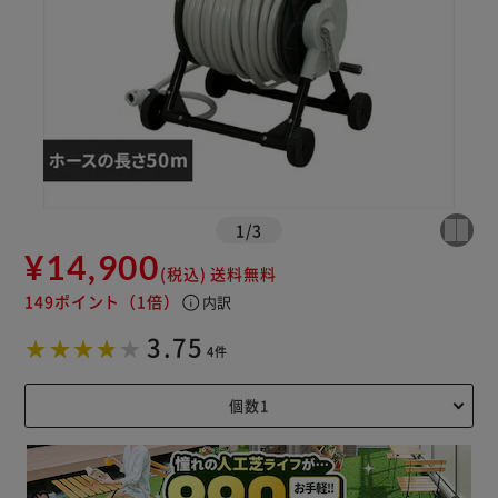
1
/
3
¥14,900
(税込)
送料無料
149ポイント
（1倍）
info
内訳
3.75
4件