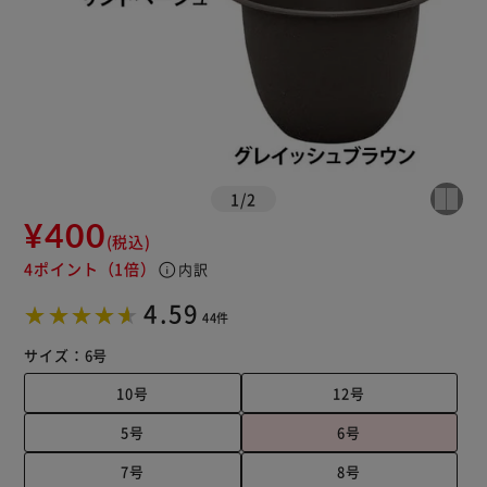
1
/
2
¥400
(税込)
4ポイント
（1倍）
info
内訳
4.59
44件
サイズ：
6号
10号
12号
5号
6号
7号
8号