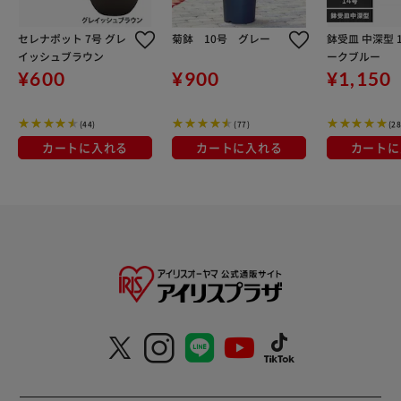
セレナポット 7号 グレ
菊鉢 10号 グレー
鉢受皿 中深型 1
イッシュブラウン
ークブルー
¥600
¥900
¥1,150
(44)
(77)
(28
カートに入れる
カートに入れる
カートに