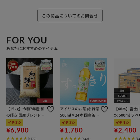
この商品についてのお問合せ
FOR YOU
あなたにおすすめのアイテム
【15kg】令和7年産 和
アイリスのお茶 綠 緑茶
【48本】富士
の輝き 国産ブレンド 5
500ml×24本 国産茶葉
水 500ml ラ
kg×3袋
100％使用
イチオシ
イチオシ
イチオシ
¥6,980
¥1,780
¥2,480
(4677)
(4326)
(6