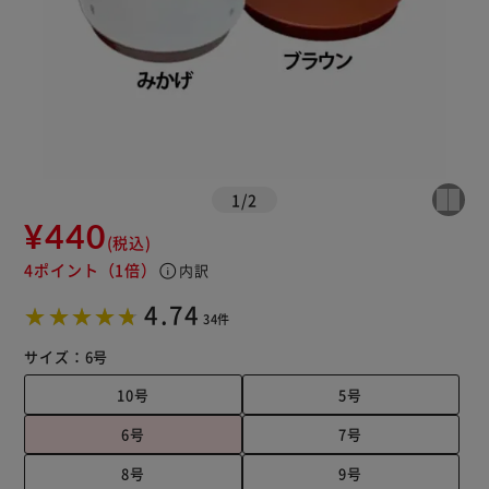
1
/
2
¥440
(税込)
4ポイント
（1倍）
info
内訳
4.74
34件
サイズ：
6号
10号
5号
6号
7号
8号
9号