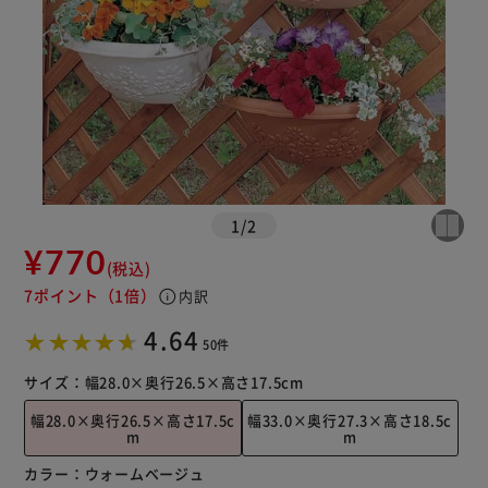
1
/
2
¥770
(税込)
7ポイント
（1倍）
info
内訳
4.64
50件
サイズ：
幅28.0×奥行26.5×高さ17.5cm
幅28.0×奥行26.5×高さ17.5c
幅33.0×奥行27.3×高さ18.5c
m
m
カラー：
ウォームベージュ