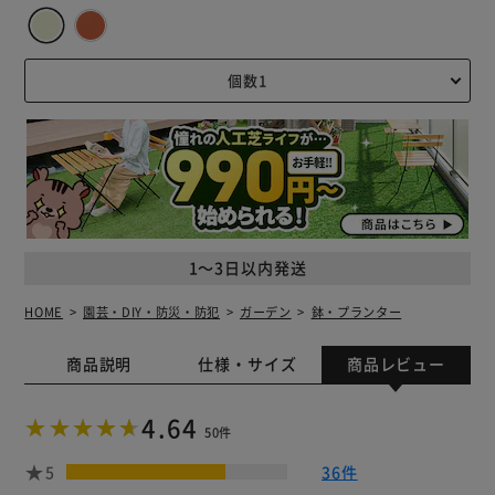
1～3日以内発送
HOME
園芸・DIY・防災・防犯
ガーデン
鉢・プランター
商品説明
仕様・サイズ
商品レビュー
4.64
50件
5
36件