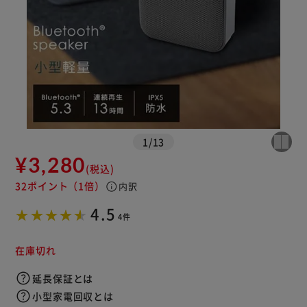
1
/
13
¥3,280
(税込)
32ポイント
（1倍）
info
内訳
4.5
4件
在庫切れ
延長保証とは
小型家電回収とは