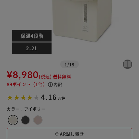
1
/
18
¥8,980
(税込)
送料無料
89ポイント
（1倍）
info
内訳
4.16
37件
カラー：
アイボリー
AR試し置き