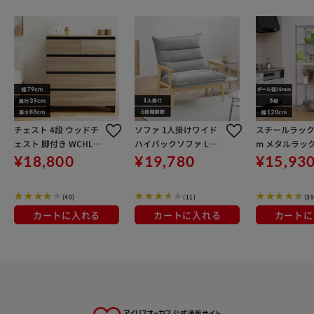
チェスト 4段 ウッドチ
ソファ 1人掛けワイド
スチールラック 
ェスト 脚付き WCHL-7
ハイバックソファ LHB
m メタルラック 5
90 ライトナチュラル
-1W グレー
-1218 メタル
¥18,800
¥19,780
¥15,93
段
(40)
(11)
(39
カートに入れる
カートに入れる
カートに