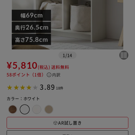
1
/
14
¥5,810
(税込)
送料無料
※ご確認ください
58ポイント
（1倍）
info
内訳
3.89
カートに入れる
購入手続きへ
18件
カラー：
ホワイト
AR試し置き