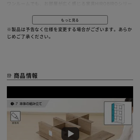
ワンルームでも、お部屋が広く感じる家具HIROBIROシリー
ズ。
暮らしに余裕の佇まい、魅せるオープンラック（2段タイ
もっと見る
プ）
※製品は予告なく仕様を変更する場合がございます。あらか
どこから見ても美しい化粧板仕上げ。
じめご了承ください。
光を通し、開放感溢れるオープンスタイルの収納。
A4サイズが収納可能。ノートや雑誌も収まるので本棚とし
ても活躍できます。
落下防止の背板付き。
商品情報
★お客様組立★