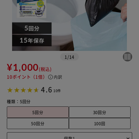
※ご確認ください
カートに入れる
購入手続きへ
1
/
14
¥1,000
(税込)
10ポイント
（1倍）
info
内訳
4.6
10件
種類：
5回分
5回分
30回分
50回分
100回