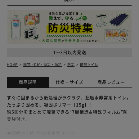
1～3日以内発送
HOME
園芸・DIY・防災・防犯
防災
簡易トイレ
商品説明
仕様・サイズ
商品レビュー
すぐに固まるから後処理がラクラク、超吸水非常用トイレ。
たっぷり固める、凝固ポリマー［15g］！
約5回分をまとめて廃棄できる“7層構造＆特殊フィルム”防
臭袋付き。
◆超吸水：約2倍の吸水量（※1）