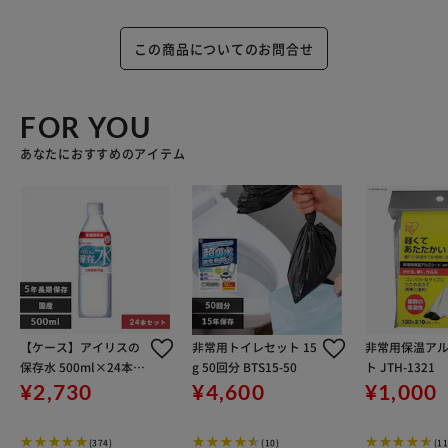
この商品についてのお問合せ
FOR YOU
あなたにおすすめのアイテム
【ケース】アイリスの
非常用トイレセット 15
非常用保温ア
保存水 500ml×24本
g 50回分 BTS15-50
ト JTH-1321
備蓄水
¥2,730
¥4,600
¥1,000
(374)
(10)
(11