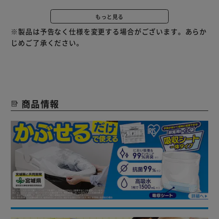
◆抗菌：安心の99％抗菌（※2）
◆消臭：ニオイ吸着＆アンモニア99％消臭（※3）
もっと見る
◆約15年間保存可能（※4）
※製品は予告なく仕様を変更する場合がございます。あらか
じめご了承ください。
※1：アイリスオーヤマ従来品比。
※2：JIS S0252 2021に準じて行われた試験結果です。複数
菌種において99％以上の抗菌効果があることを確認してい
ます。全ての菌の増殖を抑制するわけではありません。
※3：アイリスオーヤマ調べ。アンモニアを滴下し、30分後
商品情報
99％以上脱臭することを確認しています。
※4：未使用、未開封の場合。
【使用方法】
1：便座を上げ、便器に汚物袋を1枚かぶせる（便器カバー
用）。
2：便座の上に汚物袋をもう1枚かぶせる（排泄用）。
3：排泄後、凝固剤（1回分）をふりかける。
4：排泄用袋を取り出し、開口部を結ぶ。その後防臭袋に入
れ（※）、廃棄する。
（※目安：防臭袋1枚につき5回分。）