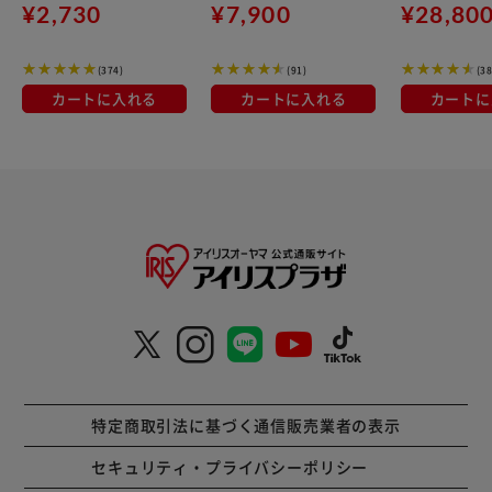
備蓄水
ワイト
HUGEL 40L 約
¥2,730
¥7,900
¥28,80
保冷 6面真空
ル 真空断熱 VIT
(374)
(91)
(38
ワイトアッシ
カートに入れる
カートに入れる
カートに
特定商取引法に基づく通信販売業者の表示
セキュリティ・プライバシーポリシー