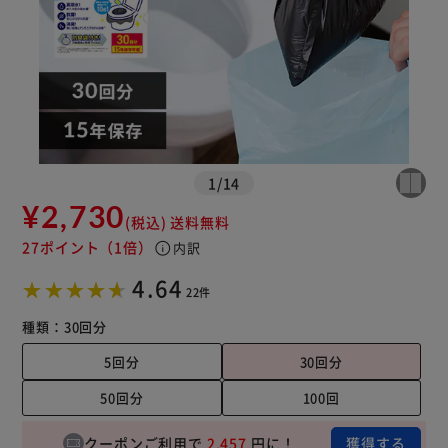
※ご確認ください
カートに入れる
購入手続きへ
1
/
14
¥2,730
(税込)
送料無料
27ポイント
（1倍）
info
内訳
4.64
22件
種類：
30回分
5回分
30回分
50回分
100回
クーポンご利用で
2,457
円に！
獲得する