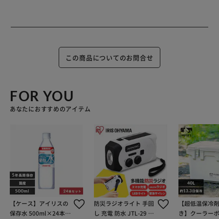
この商品についてのお問合せ
FOR YOU
あなたにおすすめのアイテム
【ケース】アイリスの
防災ラジオライト 手回
【超低温保冷剤
保存水 500ml×24本
し 充電 防水 JTL-29 ホ
き】クーラー