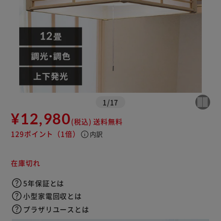
1
/
17
¥12,980
(税込)
送料無料
129ポイント
（1倍）
info
内訳
在庫切れ
5年保証とは
小型家電回収とは
プラザリユースとは