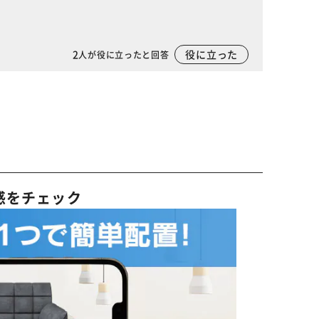
2
役に立った
人が役に立ったと回答
感をチェック
※ご確認ください