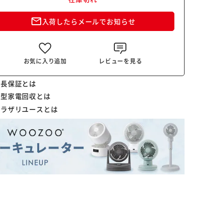
mail_outline
入荷したらメールでお知らせ
お気に入り追加
レビューを見る
延長保証とは
小型家電回収とは
プラザリユースとは