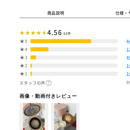
商品説明
仕様・
4.56
63件
5
4
4
1
3
4
2
1
1
1
0
スタッフの声
画像・動画付きレビュー