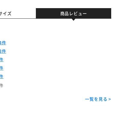
サイズ
商品レビュー
4件
3件
件
件
件
件
一覧を見る >