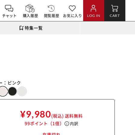
チャット
購入履歴
閲覧履歴
お気に入り
LOG IN
CART
特集一覧
ー：
ピンク
¥9,980
(税込)
送料無料
99ポイント
（1倍）
info
内訳
在庫切れ