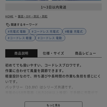
1～3日以内発送
HOME
園芸・DIY・防災・防犯
関連するキーワード
#充電式 電動
#コードレス 充電式
#軽量 充電式
#コードレス 軽量
#コードレス 電動
商品説明
仕様・サイズ
商品レビュー
初めてでも扱いやすい、コードレスブロワです。
作業に合わせて風量を調節できます。
軽量設計なので、持ち運びや長時間の作業も負担を感じにく
いです。
バッテリー（10.8V）はシリーズ共通です。
市販のUSB充電器（出力20W以上推奨）で手軽に充電がで
きます。
ライトの「点滅：充電中／点灯：充電完了」で、充電完了が
もっと見る