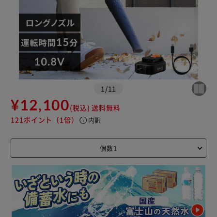
※ご確認ください
カートに入れる
購入手続きへ
1
/
11
¥12,100
(税込)
送料無料
121ポイント
（1倍）
info
内訳