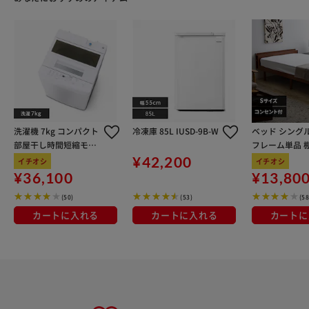
洗濯機 7kg コンパクト
冷凍庫 85L IUSD-9B-W
ベッド シング
部屋干し時間短縮モー
フレーム単品 棚
ド 一人暮らし 二人暮ら
口コンセント付
¥42,200
イチオシ
イチオシ
し ITW-70A01-W【代
3段階調整可能
¥36,100
¥13,80
引き不可】
ン
(50)
(53)
(58
カートに入れる
カートに入れる
カートに