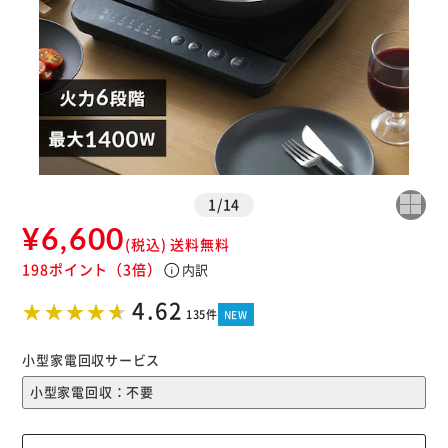
1
/
14
¥6,600
(税込)
送料無料
198ポイント
（3倍）
info
内訳
4.62
135件
NEW
小型家電回収サービス